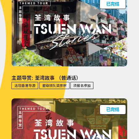
已完结
主题导赏: 荃湾故事 （普通话）
活现香港导游
星级领队梁彦宗
须报名参加
已完结