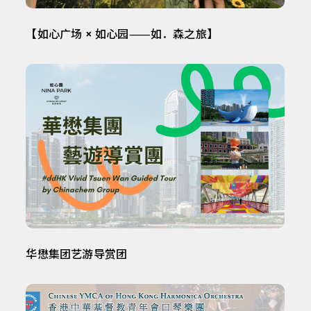
【如心广场 × 如心园⸺如．森之旅】
华懋集团艺游导赏团