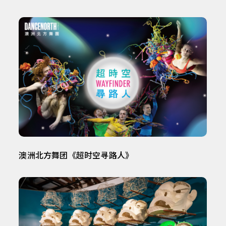
澳洲北方舞团《超时空寻路人》