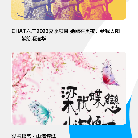
CHAT六厂2023夏季项目 她能在黑夜，给我太阳
⸺献给潘迪华
梁祝蝶恋 • 山海倾城