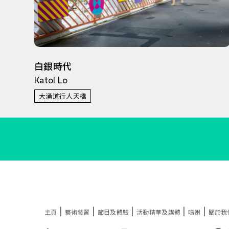
白銀時代
Katol Lo
大涌道行人天橋
|
|
|
|
|
主頁
藝術裝置
節目及體驗
活動精華及媒體
鳴謝
關於我